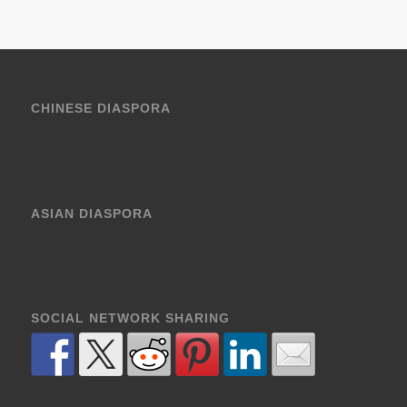
CHINESE DIASPORA
ASIAN DIASPORA
SOCIAL NETWORK SHARING