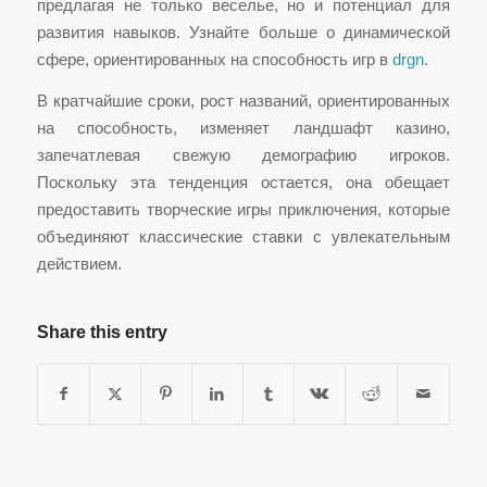
предлагая не только веселье, но и потенциал для
развития навыков. Узнайте больше о динамической
сфере, ориентированных на способность игр в
drgn
.
В кратчайшие сроки, рост названий, ориентированных
на способность, изменяет ландшафт казино,
запечатлевая свежую демографию игроков.
Поскольку эта тенденция остается, она обещает
предоставить творческие игры приключения, которые
объединяют классические ставки с увлекательным
действием.
Share this entry