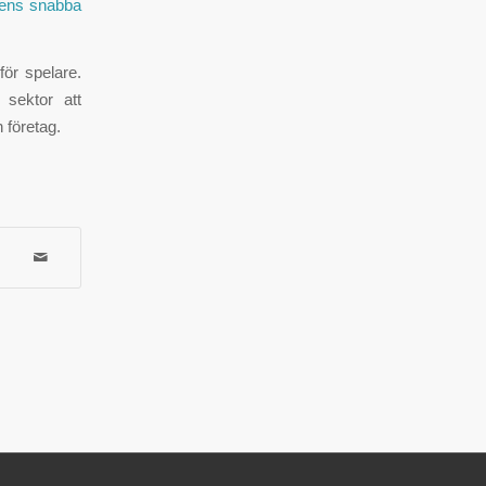
cens snabba
ör spelare.
 sektor att
 företag.