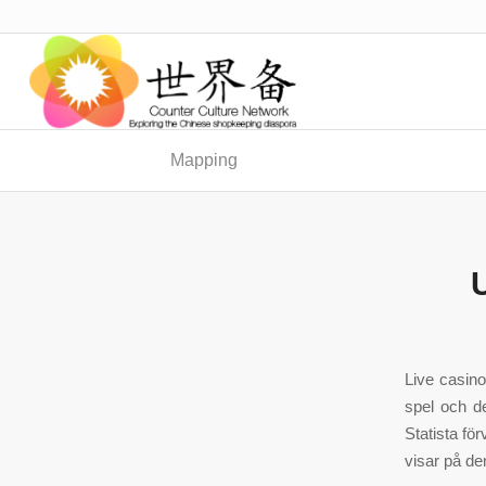
Mapping
Live casino
spel och de
Statista fö
visar på de