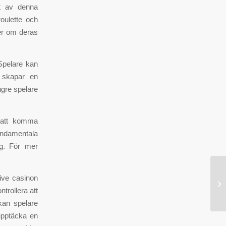
nt av denna
roulette och
mer om deras
Spelare kan
t skapar en
ngre spelare
t att komma
undamentala
ng. För mer
live casinon
De
Ca
trollera att
 kan spelare
 upptäcka en