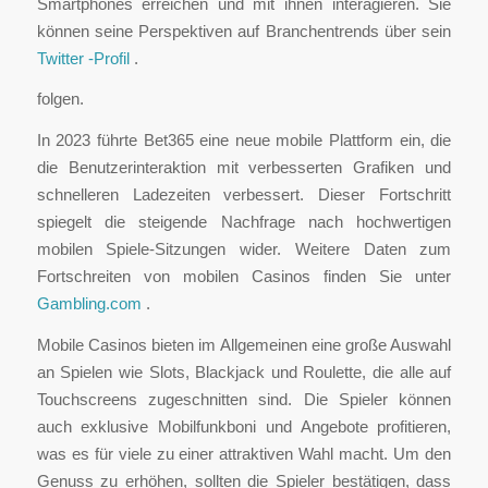
Smartphones erreichen und mit ihnen interagieren. Sie
können seine Perspektiven auf Branchentrends über sein
Twitter -Profil
.
folgen.
In 2023 führte Bet365 eine neue mobile Plattform ein, die
die Benutzerinteraktion mit verbesserten Grafiken und
schnelleren Ladezeiten verbessert. Dieser Fortschritt
spiegelt die steigende Nachfrage nach hochwertigen
mobilen Spiele-Sitzungen wider. Weitere Daten zum
Fortschreiten von mobilen Casinos finden Sie unter
Gambling.com
.
Mobile Casinos bieten im Allgemeinen eine große Auswahl
an Spielen wie Slots, Blackjack und Roulette, die alle auf
Touchscreens zugeschnitten sind. Die Spieler können
auch exklusive Mobilfunkboni und Angebote profitieren,
was es für viele zu einer attraktiven Wahl macht. Um den
Genuss zu erhöhen, sollten die Spieler bestätigen, dass