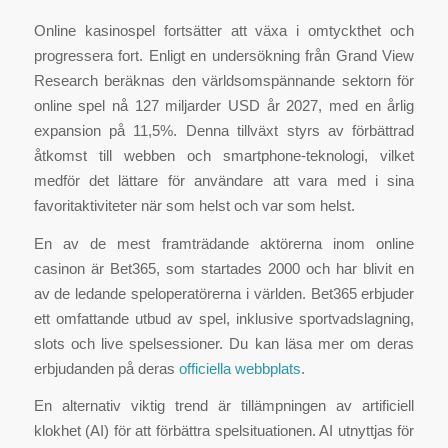
Online kasinospel fortsätter att växa i omtyckthet och
progressera fort. Enligt en undersökning från Grand View
Research beräknas den världsomspännande sektorn för
online spel nå 127 miljarder USD år 2027, med en årlig
expansion på 11,5%. Denna tillväxt styrs av förbättrad
åtkomst till webben och smartphone-teknologi, vilket
medför det lättare för användare att vara med i sina
favoritaktiviteter när som helst och var som helst.
En av de mest framträdande aktörerna inom online
casinon är Bet365, som startades 2000 och har blivit en
av de ledande speloperatörerna i världen. Bet365 erbjuder
ett omfattande utbud av spel, inklusive sportvadslagning,
slots och live spelsessioner. Du kan läsa mer om deras
erbjudanden på deras
officiella webbplats
.
En alternativ viktig trend är tillämpningen av artificiell
klokhet (AI) för att förbättra spelsituationen. AI utnyttjas för