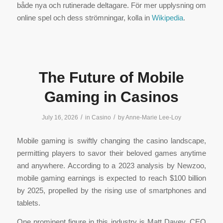
både nya och rutinerade deltagare. För mer upplysning om
online spel och dess strömningar, kolla in
Wikipedia
.
The Future of Mobile
Gaming in Casinos
/
/
July 16, 2026
in
Casino
by
Anne-Marie Lee-Loy
Mobile gaming is swiftly changing the casino landscape,
permitting players to savor their beloved games anytime
and anywhere. According to a 2023 analysis by Newzoo,
mobile gaming earnings is expected to reach $100 billion
by 2025, propelled by the rising use of smartphones and
tablets.
One prominent figure in this industry is Matt Davey, CEO