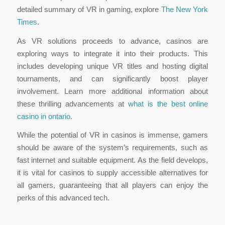
detailed summary of VR in gaming, explore
The New York
Times
.
As VR solutions proceeds to advance, casinos are
exploring ways to integrate it into their products. This
includes developing unique VR titles and hosting digital
tournaments, and can significantly boost player
involvement. Learn more additional information about
these thrilling advancements at
what is the best online
casino in ontario
.
While the potential of VR in casinos is immense, gamers
should be aware of the system’s requirements, such as
fast internet and suitable equipment. As the field develops,
it is vital for casinos to supply accessible alternatives for
all gamers, guaranteeing that all players can enjoy the
perks of this advanced tech.