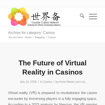
Archive for category: Casino
You are here:
Home
/
Mapping
/
Casino
The Future of Virtual
Reality in Casinos
/
/
July 16, 2026
in
Casino
by
Anne-Marie Lee-Loy
Virtual reality (VR) is prepared to revolutionize the casino
encounter by immersing players in a fully engaging space.
According to a 2023 analysis by Newzoo, the VR gaming