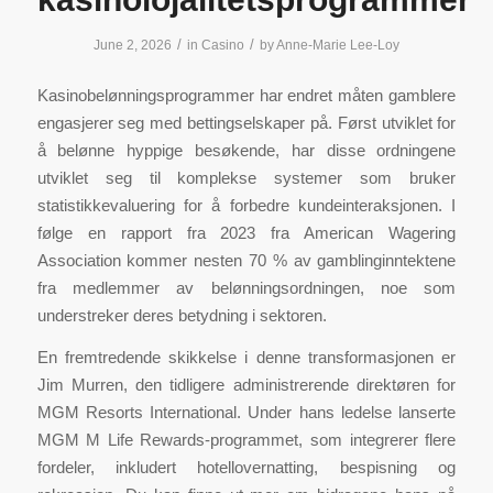
/
/
June 2, 2026
in
Casino
by
Anne-Marie Lee-Loy
Kasinobelønningsprogrammer har endret måten gamblere
engasjerer seg med bettingselskaper på. Først utviklet for
å belønne hyppige besøkende, har disse ordningene
utviklet seg til komplekse systemer som bruker
statistikkevaluering for å forbedre kundeinteraksjonen. I
følge en rapport fra 2023 fra American Wagering
Association kommer nesten 70 % av gamblinginntektene
fra medlemmer av belønningsordningen, noe som
understreker deres betydning i sektoren.
En fremtredende skikkelse i denne transformasjonen er
Jim Murren, den tidligere administrerende direktøren for
MGM Resorts International. Under hans ledelse lanserte
MGM M Life Rewards-programmet, som integrerer flere
fordeler, inkludert hotellovernatting, bespisning og