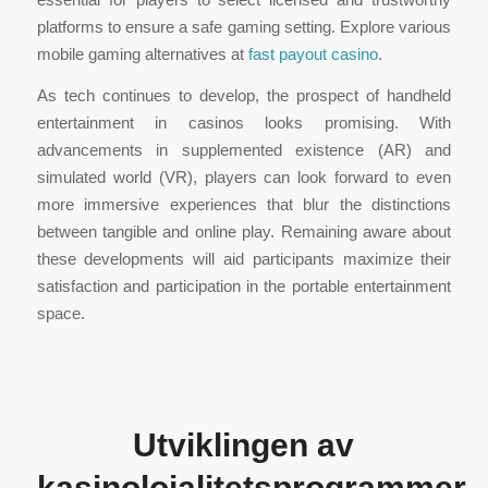
platforms to ensure a safe gaming setting. Explore various
mobile gaming alternatives at
fast payout casino
.
As tech continues to develop, the prospect of handheld
entertainment in casinos looks promising. With
advancements in supplemented existence (AR) and
simulated world (VR), players can look forward to even
more immersive experiences that blur the distinctions
between tangible and online play. Remaining aware about
these developments will aid participants maximize their
satisfaction and participation in the portable entertainment
space.
Utviklingen av
kasinolojalitetsprogrammer