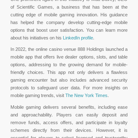
of Scientific Games, a business that has been at the
cutting edge of mobile gaming innovation. His guidance
has helped the company develop cutting-edge mobile
options that boost user satisfaction. You can learn more
about his initiatives on his
LinkedIn profile
.
In 2022, the online casino venue 888 Holdings launched a
mobile app that offers live dealer options, slots, and table
options, addressing to the growing demand for mobile-
friendly choices. This app not only delivers a flawless
gaming encounter but also includes advanced security
protocols to safeguard user data. For more insights on
mobile gaming trends, visit
The New York Times
.
Mobile gaming delivers several benefits, including ease
and approachability. Players can easily deposit and
remove funds, access offers, and participate in loyalty
schemes directly from their devices. However, it is
essential for players to select licensed and trustworthy