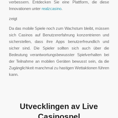
verbessern. Entdecken Sie eine Plattform, die diese
Innovationen unter
realzcasino
.
zeigt
Da das mobile Spiele noch zum Wachstum bleibt, müssen
sich Casinos auf Benutzererfahrung konzentrieren und
sicherstellen, dass ihre Apps benutzerfreundlich und
sicher sind. Die Spieler sollten sich auch über die
Bedeutung verantwortungsbewusster Spielverhalten bei
der Teilnahme an mobilen Geräten bewusst sein, da die
Zugänglichkeit manchmal zu hastigen Wettaktionen führen
kann.
Utvecklingen av Live
Casinospel