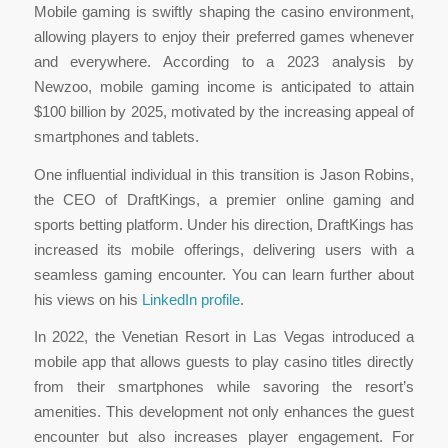
Mobile gaming is swiftly shaping the casino environment,
allowing players to enjoy their preferred games whenever
and everywhere. According to a 2023 analysis by
Newzoo, mobile gaming income is anticipated to attain
$100 billion by 2025, motivated by the increasing appeal of
smartphones and tablets.
One influential individual in this transition is Jason Robins,
the CEO of DraftKings, a premier online gaming and
sports betting platform. Under his direction, DraftKings has
increased its mobile offerings, delivering users with a
seamless gaming encounter. You can learn further about
his views on his
LinkedIn profile
.
In 2022, the Venetian Resort in Las Vegas introduced a
mobile app that allows guests to play casino titles directly
from their smartphones while savoring the resort’s
amenities. This development not only enhances the guest
encounter but also increases player engagement. For