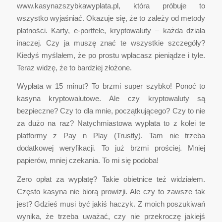
www.kasynazszybkawyplata.pl, która próbuje to
wszystko wyjaśniać. Okazuje się, że to zależy od metody
płatności. Karty, e-portfele, kryptowaluty – każda działa
inaczej. Czy ja muszę znać te wszystkie szczegóły?
Kiedyś myślałem, że po prostu wpłacasz pieniądze i tyle.
Teraz widzę, że to bardziej złożone.
Wypłata w 15 minut? To brzmi super szybko! Ponoć to
kasyna kryptowalutowe. Ale czy kryptowaluty są
bezpieczne? Czy to dla mnie, początkującego? Czy to nie
za dużo na raz? Natychmiastowa wypłata to z kolei te
platformy z Pay n Play (Trustly). Tam nie trzeba
dodatkowej weryfikacji. To już brzmi prościej. Mniej
papierów, mniej czekania. To mi się podoba!
Zero opłat za wypłatę? Takie obietnice też widziałem.
Często kasyna nie biorą prowizji. Ale czy to zawsze tak
jest? Gdzieś musi być jakiś haczyk. Z moich poszukiwań
wynika, że trzeba uważać, czy nie przekroczę jakiejś