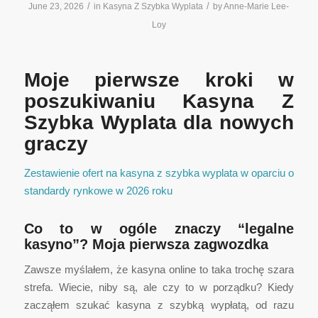
/
/
June 23, 2026
in
Kasyna Z Szybka Wyplata
by
Anne-Marie Lee-
Loy
Moje pierwsze kroki w
poszukiwaniu Kasyna Z
Szybka Wyplata dla nowych
graczy
Zestawienie ofert na kasyna z szybka wyplata w oparciu o
standardy rynkowe w 2026 roku
Co to w ogóle znaczy “legalne
kasyno”? Moja pierwsza zagwozdka
Zawsze myślałem, że kasyna online to taka trochę szara
strefa. Wiecie, niby są, ale czy to w porządku? Kiedy
zacząłem szukać kasyna z szybką wypłatą, od razu