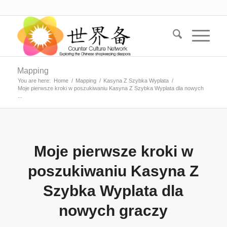
Mapping
You are here:
Home
/
Mapping
/
Kasyna Z Szybka Wyplata
/
Moje pierwsze kroki w poszukiwaniu Kasyna Z Szybka Wyplata dla nowych
...
Moje pierwsze kroki w
poszukiwaniu Kasyna Z
Szybka Wyplata dla
nowych graczy