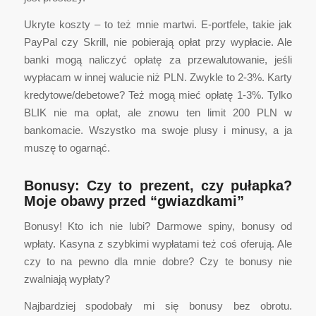
Ukryte koszty – to też mnie martwi. E-portfele, takie jak
PayPal czy Skrill, nie pobierają opłat przy wypłacie. Ale
banki mogą naliczyć opłatę za przewalutowanie, jeśli
wypłacam w innej walucie niż PLN. Zwykle to 2-3%. Karty
kredytowe/debetowe? Też mogą mieć opłatę 1-3%. Tylko
BLIK nie ma opłat, ale znowu ten limit 200 PLN w
bankomacie. Wszystko ma swoje plusy i minusy, a ja
muszę to ogarnąć.
Bonusy: Czy to prezent, czy pułapka?
Moje obawy przed “gwiazdkami”
Bonusy! Kto ich nie lubi? Darmowe spiny, bonusy od
wpłaty. Kasyna z szybkimi wypłatami też coś oferują. Ale
czy to na pewno dla mnie dobre? Czy te bonusy nie
zwalniają wypłaty?
Najbardziej spodobały mi się bonusy bez obrotu.