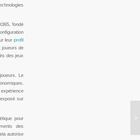
technologies
et365, fondé
nfiguration
ur leur
profil
x joueurs de
ccès des jeux
joueurs. Le
économiques.
e expérience
t exposé sur
Ut
étique pour
ements des
ela autorise