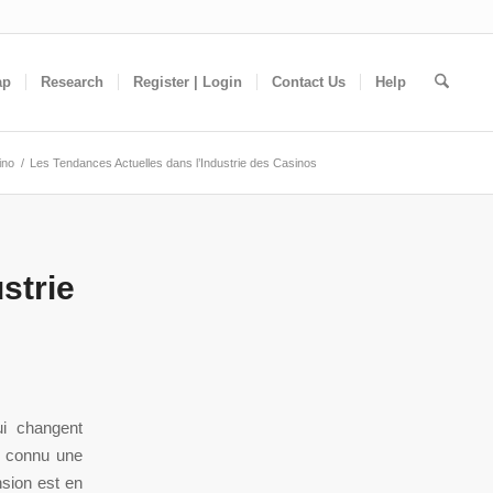
ap
Research
Register | Login
Contact Us
Help
ino
/
Les Tendances Actuelles dans l’Industrie des Casinos
strie
i changent
a connu une
nsion est en