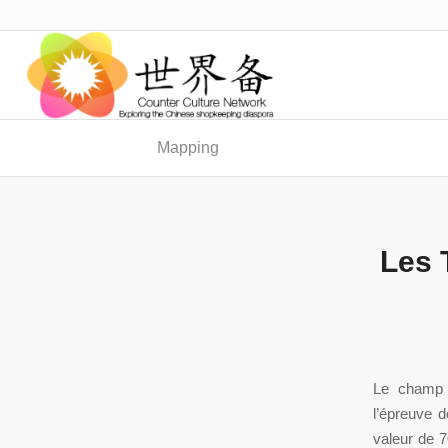
Mapping
Les 
Le champ 
l’épreuve 
valeur de 7