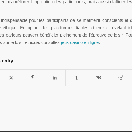
nt d’améliorer l’implication des participants, mais aussi d’affiner l
.
st indispensable pour les participants de se maintenir conscients et
 éthique. En optant des plateformes fiables et en se révélant i
s parieurs peuvent bénéficier pleinement de l’épreuve de loisir. Po
s sur le loisir éthique, consultez
jeux casino en ligne
.
 entry