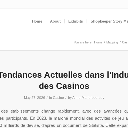
Home
About
Exhibits
Shopkeeper Story M
You are here:
Home
/
Mapping
/
Cas
Tendances Actuelles dans l’Indu
des Casinos
/
/
May 27, 2026
in
Casino
by
Anne-Marie Lee-Loy
des établissements change rapidement, avec des avancées qu
des participants. En 2023, le marché mondial des activités de jeu 
0 milliards de devise, d’après un document de Statista. Cette expa