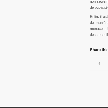
non seuleme
de publicité
Enfin, il e
de manière
menaces, le
des conseil
Share this