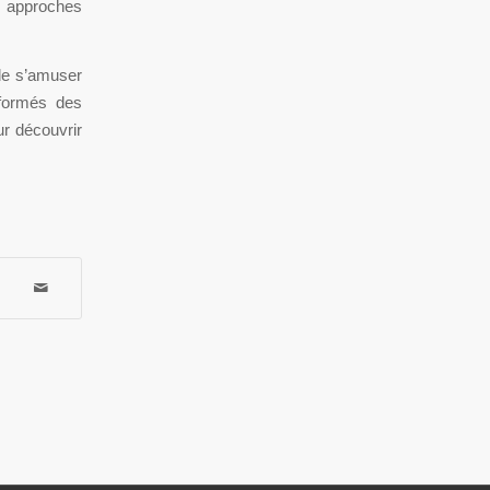
es approches
 de s’amuser
nformés des
ur découvrir