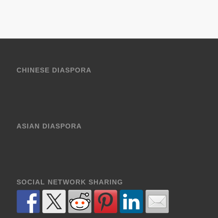
CHINESE DIASPORA
ASIAN DIASPORA
SOCIAL NETWORK SHARING