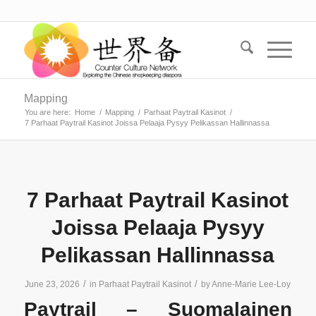
Mapping
You are here:
Home
/
Mapping
/
Parhaat Paytrail Kasinot
/
7 Parhaat Paytrail Kasinot Joissa Pelaaja Pysyy Pelikassan Hallinnassa
7 Parhaat Paytrail Kasinot
Joissa Pelaaja Pysyy
Pelikassan Hallinnassa
/
/
June 23, 2026
in
Parhaat Paytrail Kasinot
by
Anne-Marie Lee-Loy
Paytrail – Suomalainen