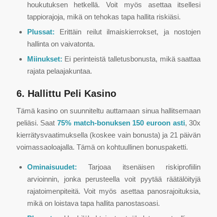
houkutuksen hetkellä. Voit myös asettaa itsellesi
tappiorajoja, mikä on tehokas tapa hallita riskiäsi.
Plussat:
Erittäin reilut ilmaiskierrokset, ja nostojen
hallinta on vaivatonta.
Miinukset:
Ei perinteistä talletusbonusta, mikä saattaa
rajata pelaajakuntaa.
6. Hallittu Peli Kasino
Tämä kasino on suunniteltu auttamaan sinua hallitsemaan
peliäsi. Saat
75% match-bonuksen 150 euroon asti
, 30x
kierrätysvaatimuksella (koskee vain bonusta) ja 21 päivän
voimassaoloajalla. Tämä on kohtuullinen bonuspaketti.
Ominaisuudet:
Tarjoaa itsenäisen riskiprofiilin
arvioinnin, jonka perusteella voit pyytää räätälöityjä
rajatoimenpiteitä. Voit myös asettaa panosrajoituksia,
mikä on loistava tapa hallita panostasoasi.