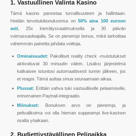
1. Vastuullinen Valinta Kasino
Tämä kasino panostaa turvallisuuteen ja hallintaan.
Heidän tervetulobonuksensa on
50% aina 100 euroon
asti
, 25x kierrätysvaatimuksella ja 30 päivän
voimassaoloajalla. Se on pienempi bonus, mikä tarkoittaa
vähemmän painetta jahdata voittoja.
Ominaisuudet:
Pakolliset reality check -muistutukset
aktivoituvat 30 minuutin välein. Lisäksi järjestelmä
katkaisee istuntosi automaattisesti tunnin jälkeen, jos
et reagoi. Tämä auttaa sinua seuraamaan aikaa.
Plussat:
Erittäin vahva tuki vastuulliselle pelaamiselle,
erinomainen Paytrail-integraatio.
Miinukset:
Bonuksen arvo on pienempi, ja
pelivalikoima voi olla hieman suppeampi live-kasinon
osalta yöaikaan.
2. Budjettiystävällinen Pelipaikka