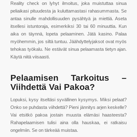
Reality check on lyhyt ilmoitus, joka muistuttaa sinua
peliaikasi pituudesta ja kuluttamastasi rahasummasta. Se
antaa sinulle mahdollisuuden pysähtyä ja miettiä. Aseta
itsellesi istuntoraja, esimerkiksi 30 tai 60 minuuttia. Kun
aika on täynnä, lopeta pelaaminen. Jätä kasino. Palaa
myöhemmin, jos siltä tuntuu. Jäähdyttelyjaksot ovat myös
tehokas työkalu. Ne estävät sinua pelaamasta tietyn ajan.
Käytä niitä viisaasti.
Pelaamisen Tarkoitus –
Viihdettä Vai Pakoa?
Lopuksi, kysy itseltäsi syvällinen kysymys. Miksi pelaat?
Onko se puhdasta viihdettä? Pieni jännitys arjen keskelle?
Vai etsitkö pakoa jostain muusta elämäsi haasteesta?
Rahapelaamisen tulisi aina olla hauskaa, ei ratkaisu
ongelmiin. Se on tärkeää muistaa.