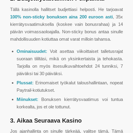
Tällä kasinolla hallitset budjettiasi helposti. He tarjoavat
100% non-sticky bonuksen aina 200 euroon asti
, 35x
kierrätysvaatimuksella (koskee vain bonusrahaa) ja 14
päivän voimassaoloajalla. Non-sticky bonus antaa sinulle
mahdollisuuden kotiuttaa omat varat milloin tahansa.
Ominaisuudet:
Voit asettaa viikoittaiset talletusrajat
suoraan tililtäsi, mikä on yksinkertaista ja tehokasta.
Tarjolla on myös itsesulkuvaihtoehdot 24 tunniksi, 7
päiväksi tai 30 päiväksi.
Plussat:
Erinomaiset työkalut taloushallintaan, nopeat
Paytrail-kotiutukset.
Miinukset:
Bonuksen kierrätysvaatimus voi tuntua
korkealta, jos et ole tottunut.
3. Aikaa Seuraava Kasino
Jos ajanhallinta on sinulle tärkeää, valitse tämä. Tämä