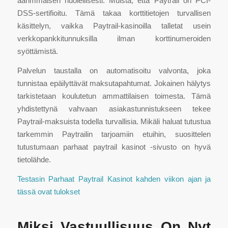
äärimmäisen huolellisesti. Muista, että Paytrail on PCI-
DSS-sertifioitu. Tämä takaa korttitietojen turvallisen
käsittelyn, vaikka Paytrail-kasinoilla talletat usein
verkkopankkitunnuksilla ilman korttinumeroiden
syöttämistä.
Palvelun taustalla on automatisoitu valvonta, joka
tunnistaa epäilyttävät maksutapahtumat. Jokainen hälytys
tarkistetaan koulutetun ammattilaisen toimesta. Tämä
yhdistettynä vahvaan asiakastunnistukseen tekee
Paytrail-maksuista todella turvallisia. Mikäli haluat tutustua
tarkemmin Paytrailin tarjoamiin etuihin, suosittelen
tutustumaan parhaat paytrail kasinot -sivusto on hyvä
tietolähde.
Testasin Parhaat Paytrail Kasinot kahden viikon ajan ja
tässä ovat tulokset
Miksi Vastuullisuus On Nyt