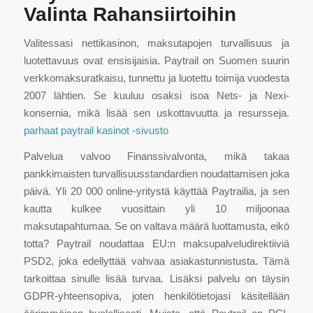
Valinta Rahansiirtoihin
Valitessasi nettikasinon, maksutapojen turvallisuus ja
luotettavuus ovat ensisijaisia. Paytrail on Suomen suurin
verkkomaksuratkaisu, tunnettu ja luotettu toimija vuodesta
2007 lähtien. Se kuuluu osaksi isoa Nets- ja Nexi-
konsernia, mikä lisää sen uskottavuutta ja resursseja.
parhaat paytrail kasinot -sivusto
Palvelua valvoo Finanssivalvonta, mikä takaa
pankkimaisten turvallisuusstandardien noudattamisen joka
päivä. Yli 20 000 online-yritystä käyttää Paytrailia, ja sen
kautta kulkee vuosittain yli 10 miljoonaa
maksutapahtumaa. Se on valtava määrä luottamusta, eikö
totta? Paytrail noudattaa EU:n maksupalveludirektiiviä
PSD2, joka edellyttää vahvaa asiakastunnistusta. Tämä
tarkoittaa sinulle lisää turvaa. Lisäksi palvelu on täysin
GDPR-yhteensopiva, joten henkilötietojasi käsitellään