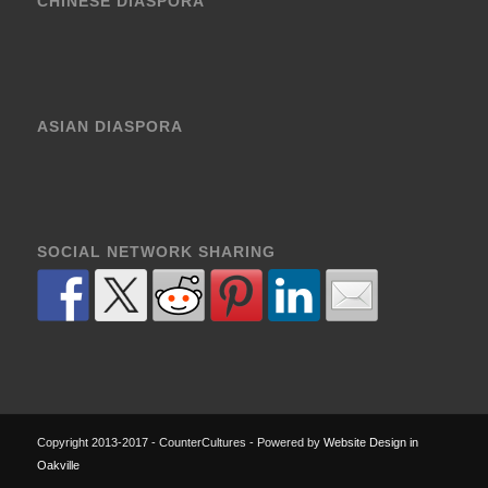
CHINESE DIASPORA
ASIAN DIASPORA
SOCIAL NETWORK SHARING
Copyright 2013-2017 - CounterCultures - Powered by
Website Design in
Oakville