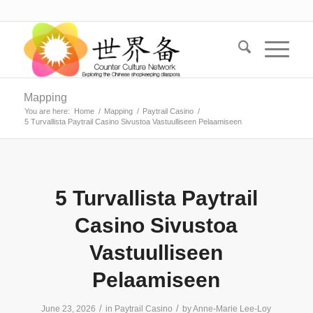
Mapping
You are here:
Home
/
Mapping
/
Paytrail Casino
/
5 Turvallista Paytrail Casino Sivustoa Vastuulliseen Pelaamiseen
5 Turvallista Paytrail
Casino Sivustoa
Vastuulliseen
Pelaamiseen
/
/
June 23, 2026
in
Paytrail Casino
by
Anne-Marie Lee-Loy