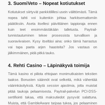
3. SuomiVeto – Nopeat kotiutukset
Kotiutukset siirtyvät pankkitilillesi usein välittömästi. Tämä
nopea tahti voi kuitenkin johtaa harkitsemattomiin
päätöksiin. Aseta itsellesi päivittäinen tappioraja ennen
kuin teet ensimmäistäkään talletusta. Paytrail-
tunnistautuminen tekee prosessista turvallisen ja
suoraviivaisen. Kysy itseltäsi aina: onko tämä harrastus
vai tapa paeta arjen haasteita? Jos vastaus on
jälkimmäinen, pidä pitkä tauko.
4. Rehti Casino – Läpinäkyvä toimija
Tämä kasino ei piilota ehtojaan monimutkaisten tekstien
taakse. Bonusten säännöt ovat selkeitä, mikä vähentää
väärinkäsityksiä. Käytä
session ajastimia
, jotta muistat
pitää taukoja pelaamisesta. Paytrail-palvelun PCI-DSS-
sertifiointi takaa, että maksutiedot pysyvät salattuna.
Muista, että GambleAware tarjoaa tukea, jos pelaaminen