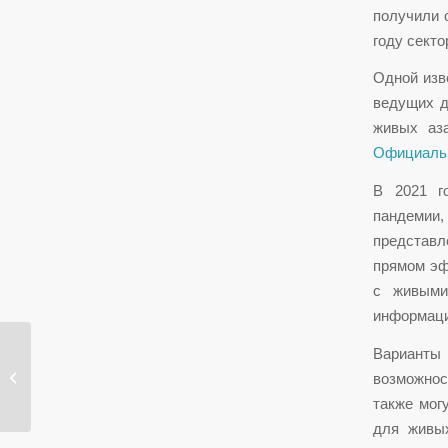
получили 
году секто
Одной изв
ведущих д
живых аз
Официальн
В 2021 г
пандемии, 
представл
прямом эф
с живыми
информаци
Варианты
Влияние искусственного
возможнос
интеллекта на операции...
также мог
для живы