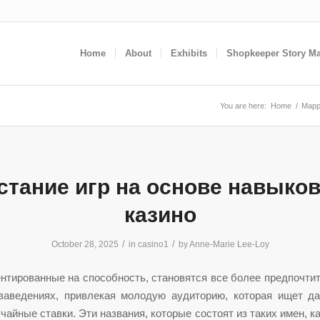
Home
About
Exhibits
Shopkeeper Story M
You are here:
Home
/
Mapp
стание игр на основе навыков
казино
/
/
October 28, 2025
in
casino1
by
Anne-Marie Lee-Loy
ентированные на способность, становятся все более предпочти
заведениях, привлекая молодую аудиторию, которая ищет д
чайные ставки. Эти названия, которые состоят из таких имен, как