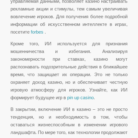
управляемая данными, позволяет казино настраивать
рекламные акции и стимулы, тем самым увеличивая
вовлечение игроков. Для получения более подробной
информации об искусственном интеллекте в играх,
посетите
forbes
.
Кроме того, ИИ используется для признания
мошенничества и избегания. Анализируя
закономерности при ставках, казино могут
распознавать подозрительные действия в ближайшее
время, что защищает их операции. Это не только
охраняет доход казино, но и обеспечивает честную
игровую атмосферу для игроков. Узнайте, как ИИ
формирует будущее игр в
pin up casino
.
В закрытии, включение ИИ в казино – это не просто
тенденция, но и необходимость в том, чтобы
оставаться жизнеспособным в изменении игрового
ландшафта. По мере того, как технологии продолжают