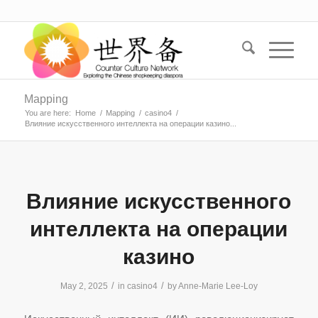
Mapping
You are here:
Home
/
Mapping
/
casino4
/
Влияние искусственного интеллекта на операции казино...
Влияние искусственного
интеллекта на операции
казино
/
/
May 2, 2025
in
casino4
by
Anne-Marie Lee-Loy