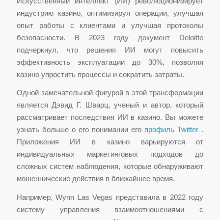
Искусственный интеллект (ИИ) революционизирует
индустрию казино, оптимизируя операции, улучшая
опыт работы с клиентами и улучшая протоколы
безопасности. В 2023 году документ Deloitte
подчеркнул, что решения ИИ могут повысить
эффективность эксплуатации до 30%, позволяя
казино упростить процессы и сократить затраты.
Одной замечательной фигурой в этой трансформации
является Дэвид Г. Шварц, ученый и автор, который
рассматривает последствия ИИ в казино. Вы можете
узнать больше о его понимании его
профиль Twitter
.
Приложения ИИ в казино варьируются от
индивидуальных маркетинговых подходов до
сложных систем наблюдения, которые обнаруживают
мошеннические действия в ближайшее время.
Например, Wynn Las Vegas представила в 2022 году
систему управления взаимоотношениями с