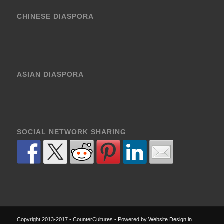
CHINESE DIASPORA
ASIAN DIASPORA
SOCIAL NETWORK SHARING
Copyright 2013-2017 - CounterCultures - Powered by
Website Design in