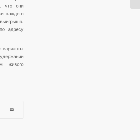
, что они
ки каждого
 выигрыша.
по адресу
о варианты
 удержании
ем живого