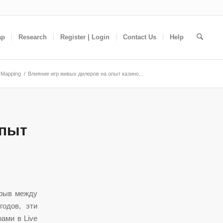
ap
Research
Register | Login
Contact Us
Help
Mapping
/
Влияние игр живых дилеров на опыт казино...
опыт
зрыв между
одов, эти
ами в Live