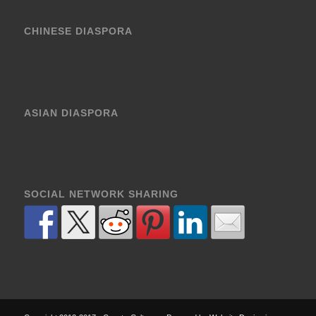
CHINESE DIASPORA
ASIAN DIASPORA
SOCIAL NETWORK SHARING