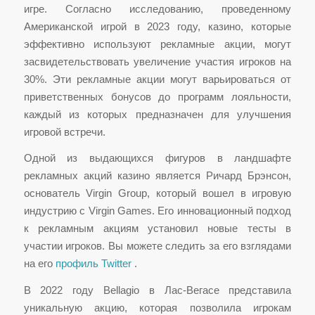
игре. Согласно исследованию, проведенному
Американской игрой в 2023 году, казино, которые
эффективно используют рекламные акции, могут
засвидетельствовать увеличение участия игроков на
30%. Эти рекламные акции могут варьироваться от
приветственных бонусов до программ лояльности,
каждый из которых предназначен для улучшения
игровой встречи.
Одной из выдающихся фигуров в ландшафте
рекламных акций казино является Ричард Брэнсон,
основатель Virgin Group, который вошел в игровую
индустрию с Virgin Games. Его инновационный подход
к рекламным акциям установил новые тесты в
участии игроков. Вы можете следить за его взглядами
на его
профиль Twitter
.
В 2022 году Bellagio в Лас-Вегасе представила
уникальную акцию, которая позволила игрокам