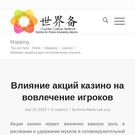
Mapping
You are here:
Home
/
Mapping
/
casino2
/
Влияние акций казино на вовлечение игроков...
Влияние акций казино на
вовлечение игроков
/
/
July 23, 2025
in
casino2
by
Anne-Marie Lee-Loy
Акции казино играют жизненно важную роль в
рисовании и удержании игроков в головокружительной