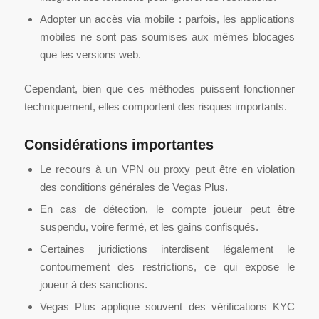
Adopter un accès via mobile : parfois, les applications
mobiles ne sont pas soumises aux mêmes blocages
que les versions web.
Cependant, bien que ces méthodes puissent fonctionner
techniquement, elles comportent des risques importants.
Considérations importantes
Le recours à un VPN ou proxy peut être en violation
des conditions générales de Vegas Plus.
En cas de détection, le compte joueur peut être
suspendu, voire fermé, et les gains confisqués.
Certaines juridictions interdisent légalement le
contournement des restrictions, ce qui expose le
joueur à des sanctions.
Vegas Plus applique souvent des vérifications KYC