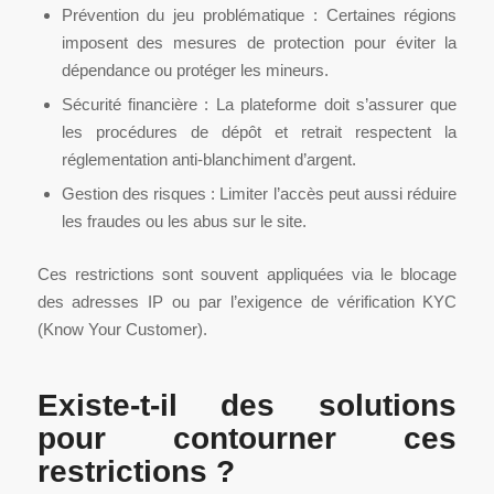
Prévention du jeu problématique : Certaines régions
imposent des mesures de protection pour éviter la
dépendance ou protéger les mineurs.
Sécurité financière : La plateforme doit s’assurer que
les procédures de dépôt et retrait respectent la
réglementation anti-blanchiment d’argent.
Gestion des risques : Limiter l’accès peut aussi réduire
les fraudes ou les abus sur le site.
Ces restrictions sont souvent appliquées via le blocage
des adresses IP ou par l’exigence de vérification KYC
(Know Your Customer).
Existe-t-il des solutions
pour contourner ces
restrictions ?