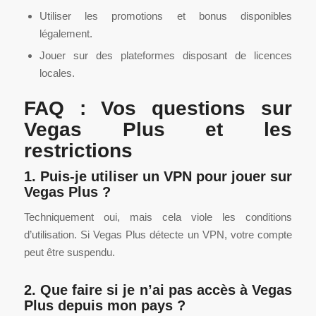
Utiliser les promotions et bonus disponibles
légalement.
Jouer sur des plateformes disposant de licences
locales.
FAQ : Vos questions sur
Vegas Plus et les
restrictions
1. Puis-je utiliser un VPN pour jouer sur
Vegas Plus ?
Techniquement oui, mais cela viole les conditions
d’utilisation. Si Vegas Plus détecte un VPN, votre compte
peut être suspendu.
2. Que faire si je n’ai pas accès à Vegas
Plus depuis mon pays ?