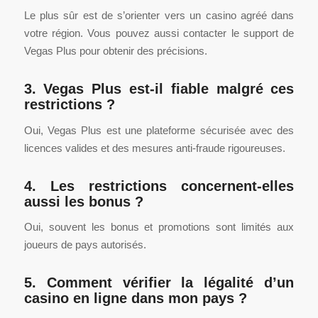
Le plus sûr est de s’orienter vers un casino agréé dans
votre région. Vous pouvez aussi contacter le support de
Vegas Plus pour obtenir des précisions.
3. Vegas Plus est-il fiable malgré ces
restrictions ?
Oui, Vegas Plus est une plateforme sécurisée avec des
licences valides et des mesures anti-fraude rigoureuses.
4. Les restrictions concernent-elles
aussi les bonus ?
Oui, souvent les bonus et promotions sont limités aux
joueurs de pays autorisés.
5. Comment vérifier la légalité d’un
casino en ligne dans mon pays ?