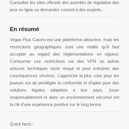
Consultez les sites officiels des autorités de régulation des
jeux en ligne ou demandez conseil à des experts.
En résumé
Vegas Plus Casino est une plateforme attractive, mais les
restrictions géographiques sont une réalité qu’il faut
accepter au regard des réglementations en vigueur.
Contourner ces restrictions via des VPN ou autres
astuces techniques reste risqué et peut entraîner des
conséquences sévères. L’approche la plus sûre pour les
joueurs est de privilégier la conformité et d’opter pour des
solutions légales adaptées à leur pays. Jouer
responsablement et dans un environnement sécurisé est
la clé d’une expérience positive sur le long terme.
Quick facts :