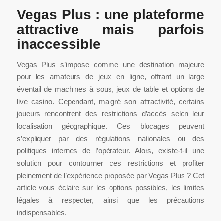
Vegas Plus : une plateforme
attractive mais parfois
inaccessible
Vegas Plus s’impose comme une destination majeure
pour les amateurs de jeux en ligne, offrant un large
éventail de machines à sous, jeux de table et options de
live casino. Cependant, malgré son attractivité, certains
joueurs rencontrent des restrictions d’accès selon leur
localisation géographique. Ces blocages peuvent
s’expliquer par des régulations nationales ou des
politiques internes de l’opérateur. Alors, existe-t-il une
solution pour contourner ces restrictions et profiter
pleinement de l’expérience proposée par Vegas Plus ? Cet
article vous éclaire sur les options possibles, les limites
légales à respecter, ainsi que les précautions
indispensables.