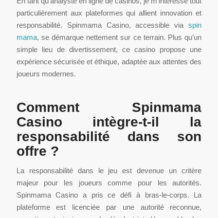
En tant qu’analyste en ligne de casinos, je m’intéresse tout
particulièrement aux plateformes qui allient innovation et
responsabilité. Spinmama Casino, accessible via
spin
mama
, se démarque nettement sur ce terrain. Plus qu’un
simple lieu de divertissement, ce casino propose une
expérience sécurisée et éthique, adaptée aux attentes des
joueurs modernes.
Comment Spinmama
Casino intègre-t-il la
responsabilité dans son
offre ?
La responsabilité dans le jeu est devenue un critère
majeur pour les joueurs comme pour les autorités.
Spinmama Casino a pris ce défi à bras-le-corps. La
plateforme est licenciée par une autorité reconnue,