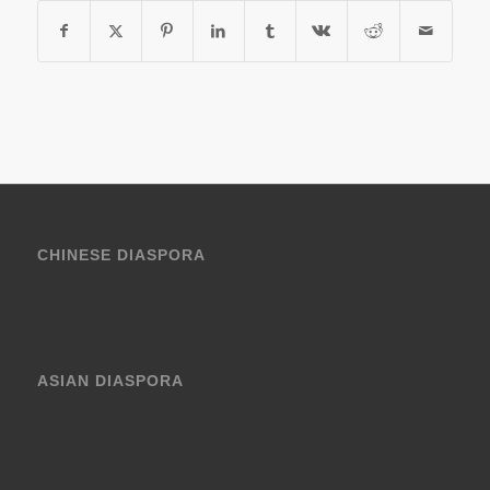
CHINESE DIASPORA
ASIAN DIASPORA