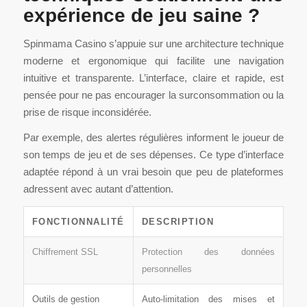
expérience de jeu saine ?
Spinmama Casino s’appuie sur une architecture technique
moderne et ergonomique qui facilite une navigation
intuitive et transparente. L’interface, claire et rapide, est
pensée pour ne pas encourager la surconsommation ou la
prise de risque inconsidérée.
Par exemple, des alertes régulières informent le joueur de
son temps de jeu et de ses dépenses. Ce type d’interface
adaptée répond à un vrai besoin que peu de plateformes
adressent avec autant d’attention.
FONCTIONNALITÉ
DESCRIPTION
Chiffrement SSL
Protection des données
personnelles
Outils de gestion
Auto-limitation des mises et