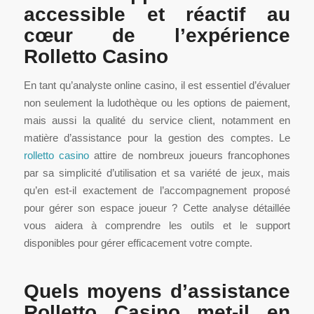
accessible et réactif au
cœur de l’expérience
Rolletto Casino
En tant qu’analyste online casino, il est essentiel d’évaluer
non seulement la ludothèque ou les options de paiement,
mais aussi la qualité du service client, notamment en
matière d’assistance pour la gestion des comptes. Le
rolletto casino
attire de nombreux joueurs francophones
par sa simplicité d’utilisation et sa variété de jeux, mais
qu’en est-il exactement de l’accompagnement proposé
pour gérer son espace joueur ? Cette analyse détaillée
vous aidera à comprendre les outils et le support
disponibles pour gérer efficacement votre compte.
Quels moyens d’assistance
Rolletto Casino met-il en