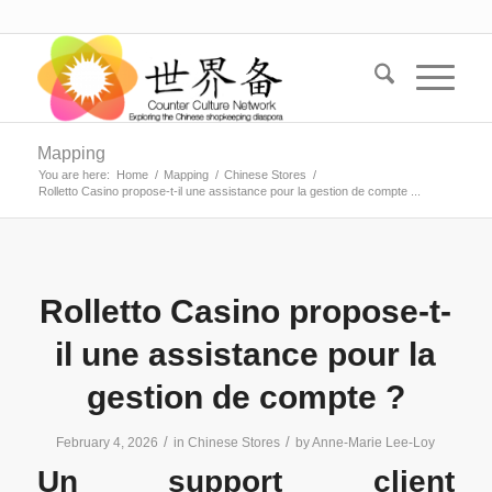
Mapping
You are here:
Home
/
Mapping
/
Chinese Stores
/
Rolletto Casino propose-t-il une assistance pour la gestion de compte ...
Rolletto Casino propose-t-
il une assistance pour la
gestion de compte ?
/
/
February 4, 2026
in
Chinese Stores
by
Anne-Marie Lee-Loy
Un support client