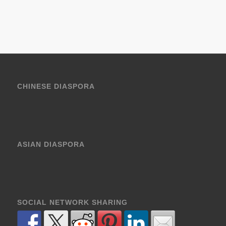
CHINESE DIASPORA
ASIAN DIASPORA
SOCIAL NETWORK SHARING