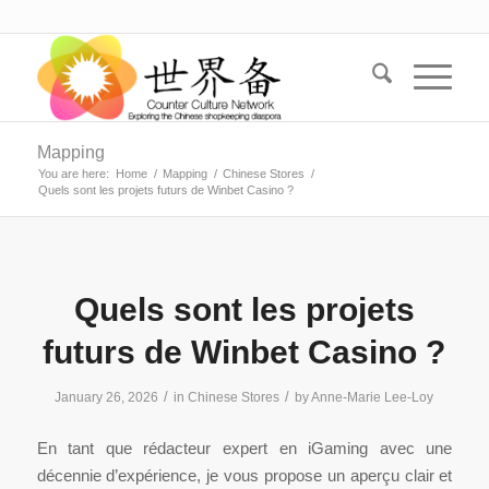
Mapping
You are here:
Home
/
Mapping
/
Chinese Stores
/
Quels sont les projets futurs de Winbet Casino ?
Quels sont les projets
futurs de Winbet Casino ?
/
/
January 26, 2026
in
Chinese Stores
by
Anne-Marie Lee-Loy
En tant que rédacteur expert en iGaming avec une
décennie d’expérience, je vous propose un aperçu clair et