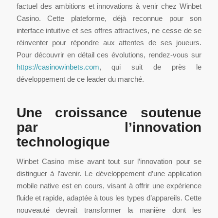
factuel des ambitions et innovations à venir chez Winbet
Casino. Cette plateforme, déjà reconnue pour son
interface intuitive et ses offres attractives, ne cesse de se
réinventer pour répondre aux attentes de ses joueurs.
Pour découvrir en détail ces évolutions, rendez-vous sur
https://casinowinbets.com
, qui suit de près le
développement de ce leader du marché.
Une croissance soutenue
par l’innovation
technologique
Winbet Casino mise avant tout sur l’innovation pour se
distinguer à l’avenir. Le développement d’une application
mobile native est en cours, visant à offrir une expérience
fluide et rapide, adaptée à tous les types d’appareils. Cette
nouveauté devrait transformer la manière dont les