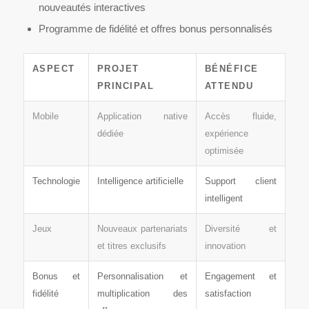
nouveautés interactives
Programme de fidélité et offres bonus personnalisés
ASPECT
PROJET
BÉNÉFICE
PRINCIPAL
ATTENDU
Mobile
Application native
Accès fluide,
dédiée
expérience
optimisée
Technologie
Intelligence artificielle
Support client
intelligent
Jeux
Nouveaux partenariats
Diversité et
et titres exclusifs
innovation
Bonus et
Personnalisation et
Engagement et
fidélité
multiplication des
satisfaction