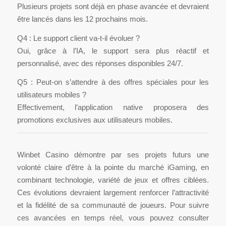
Plusieurs projets sont déjà en phase avancée et devraient
être lancés dans les 12 prochains mois.
Q4 : Le support client va-t-il évoluer ?
Oui, grâce à l’IA, le support sera plus réactif et
personnalisé, avec des réponses disponibles 24/7.
Q5 : Peut-on s’attendre à des offres spéciales pour les
utilisateurs mobiles ?
Effectivement, l’application native proposera des
promotions exclusives aux utilisateurs mobiles.
Winbet Casino démontre par ses projets futurs une
volonté claire d’être à la pointe du marché iGaming, en
combinant technologie, variété de jeux et offres ciblées.
Ces évolutions devraient largement renforcer l’attractivité
et la fidélité de sa communauté de joueurs. Pour suivre
ces avancées en temps réel, vous pouvez consulter