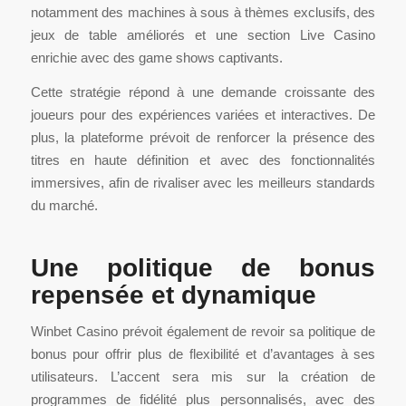
notamment des machines à sous à thèmes exclusifs, des
jeux de table améliorés et une section Live Casino
enrichie avec des game shows captivants.
Cette stratégie répond à une demande croissante des
joueurs pour des expériences variées et interactives. De
plus, la plateforme prévoit de renforcer la présence des
titres en haute définition et avec des fonctionnalités
immersives, afin de rivaliser avec les meilleurs standards
du marché.
Une politique de bonus
repensée et dynamique
Winbet Casino prévoit également de revoir sa politique de
bonus pour offrir plus de flexibilité et d’avantages à ses
utilisateurs. L’accent sera mis sur la création de
programmes de fidélité plus personnalisés, avec des