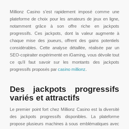
Millionz Casino s’est rapidement imposé comme une
plateforme de choix pour les amateurs de jeux en ligne,
notamment grâce à son offre riche en jackpots
progressifs. Ces jackpots, dont la valeur augmente à
chaque mise des joueurs, offrent des gains potentiels
considérables. Cette analyse détaillée, réalisée par un
SEO-copiraiter expérimenté en iGaming, vous dévoile tout
ce qu’il faut savoir sur les montants des jackpots
progressifs proposés par
casino millionz
.
Des jackpots progressifs
variés et attractifs
Le premier point fort chez Millionz Casino est la diversité
des jackpots progressifs disponibles. La plateforme
propose plusieurs machines à sous emblématiques avec