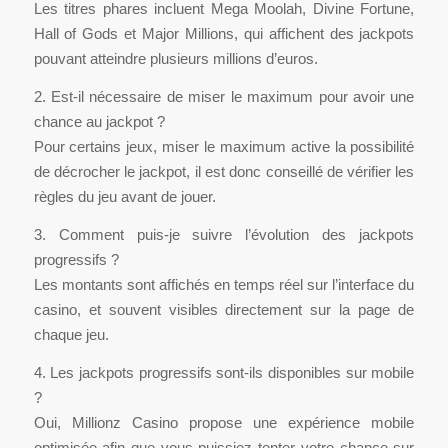
Les titres phares incluent Mega Moolah, Divine Fortune,
Hall of Gods et Major Millions, qui affichent des jackpots
pouvant atteindre plusieurs millions d’euros.
2. Est-il nécessaire de miser le maximum pour avoir une
chance au jackpot ?
Pour certains jeux, miser le maximum active la possibilité
de décrocher le jackpot, il est donc conseillé de vérifier les
règles du jeu avant de jouer.
3. Comment puis-je suivre l’évolution des jackpots
progressifs ?
Les montants sont affichés en temps réel sur l’interface du
casino, et souvent visibles directement sur la page de
chaque jeu.
4. Les jackpots progressifs sont-ils disponibles sur mobile
?
Oui, Millionz Casino propose une expérience mobile
optimisée afin que vous puissiez tenter votre chance sur