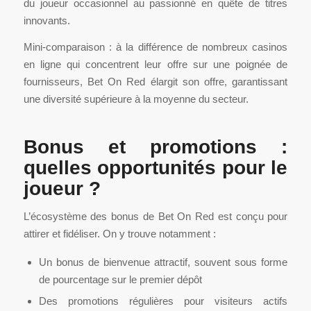
du joueur occasionnel au passionné en quête de titres
innovants.
Mini-comparaison : à la différence de nombreux casinos
en ligne qui concentrent leur offre sur une poignée de
fournisseurs, Bet On Red élargit son offre, garantissant
une diversité supérieure à la moyenne du secteur.
Bonus et promotions :
quelles opportunités pour le
joueur ?
L’écosystème des bonus de Bet On Red est conçu pour
attirer et fidéliser. On y trouve notamment :
Un bonus de bienvenue attractif, souvent sous forme
de pourcentage sur le premier dépôt
Des promotions régulières pour visiteurs actifs