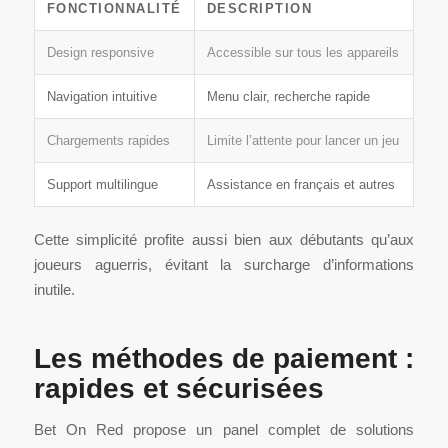
FONCTIONNALITÉ
DESCRIPTION
Design responsive
Accessible sur tous les appareils
Navigation intuitive
Menu clair, recherche rapide
Chargements rapides
Limite l’attente pour lancer un jeu
Support multilingue
Assistance en français et autres
Cette simplicité profite aussi bien aux débutants qu’aux
joueurs aguerris, évitant la surcharge d’informations
inutile.
Les méthodes de paiement :
rapides et sécurisées
Bet On Red propose un panel complet de solutions