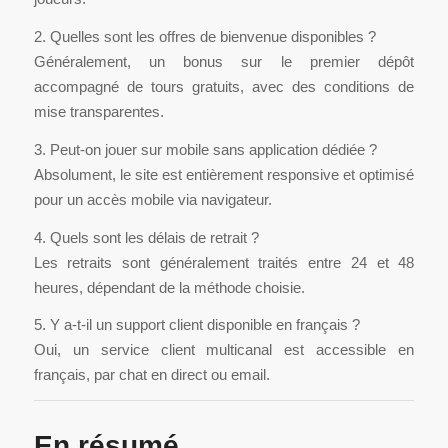
2. Quelles sont les offres de bienvenue disponibles ?
Généralement, un bonus sur le premier dépôt
accompagné de tours gratuits, avec des conditions de
mise transparentes.
3. Peut-on jouer sur mobile sans application dédiée ?
Absolument, le site est entièrement responsive et optimisé
pour un accès mobile via navigateur.
4. Quels sont les délais de retrait ?
Les retraits sont généralement traités entre 24 et 48
heures, dépendant de la méthode choisie.
5. Y a-t-il un support client disponible en français ?
Oui, un service client multicanal est accessible en
français, par chat en direct ou email.
En résumé