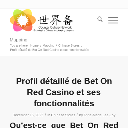
Mapping
You are here:
Home
/
Mapping
/
Chinese Stores
/
Profil détaillé de Bet On Red Casino et ses fonctionnalités
Profil détaillé de Bet On
Red Casino et ses
fonctionnalités
/
/
December 16, 2025
in
Chinese Stores
by
Anne-Marie Lee-Loy
Qu’est-ce que Bet On Red