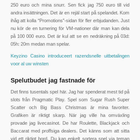
250 euro och mina snurr. Sen fick jag 750 euro till vid
andra insättningen. Det är en rejäl start på spelandet. Kom
ihåg att kolla “Promotions”-sidan för fler erbjudanden. Just
nu kör de en turnering för VM-nationer där man kan dela
på 100 000 euro. Det är kul att se en nedräkning på 03d:
05h: 20m medan man spelar.
Keyzino Casino introduceert razendsnelle uitbetalingen
voor al uw winsten
Spelutbudet jag fastnade för
Det finns tusentals spel här. Jag har spenderat mest tid på
slots från Pragmatic Play. Spel som Sugar Rush Super
Scatter och Big Bass Christmas är mina favoriter.
Grafiken är riktigt skarp. När jag ville ha omväxling
provade jag livecasinot. De har Roulette, Blackjack och
Baccarat med proffsiga dealers. Det känns som att sitta
vid ett riktigt bord. Du kan enkelt sortera spel via teman