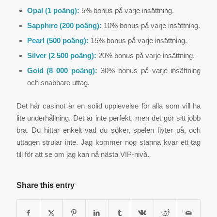
Opal (1 poäng):
5% bonus på varje insättning.
Sapphire (200 poäng):
10% bonus på varje insättning.
Pearl (500 poäng):
15% bonus på varje insättning.
Silver (2 500 poäng):
20% bonus på varje insättning.
Gold (8 000 poäng):
30% bonus på varje insättning
och snabbare uttag.
Det här casinot är en solid upplevelse för alla som vill ha
lite underhållning. Det är inte perfekt, men det gör sitt jobb
bra. Du hittar enkelt vad du söker, spelen flyter på, och
uttagen strular inte. Jag kommer nog stanna kvar ett tag
till för att se om jag kan nå nästa VIP-nivå.
Share this entry