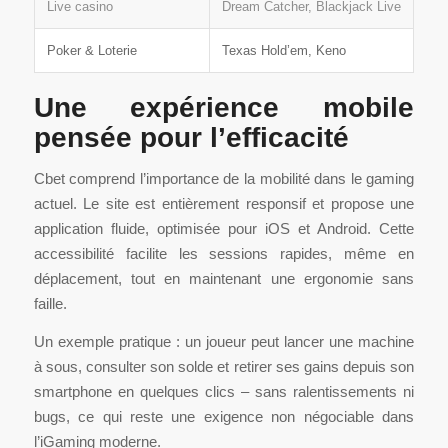
Live casino
Dream Catcher, Blackjack Live
Poker & Loterie
Texas Hold’em, Keno
Une expérience mobile
pensée pour l’efficacité
Cbet comprend l’importance de la mobilité dans le gaming
actuel. Le site est entièrement responsif et propose une
application fluide, optimisée pour iOS et Android. Cette
accessibilité facilite les sessions rapides, même en
déplacement, tout en maintenant une ergonomie sans
faille.
Un exemple pratique : un joueur peut lancer une machine
à sous, consulter son solde et retirer ses gains depuis son
smartphone en quelques clics – sans ralentissements ni
bugs, ce qui reste une exigence non négociable dans
l’iGaming moderne.