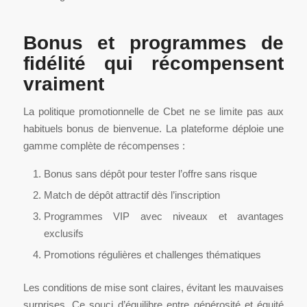
Bonus et programmes de
fidélité qui récompensent
vraiment
La politique promotionnelle de Cbet ne se limite pas aux
habituels bonus de bienvenue. La plateforme déploie une
gamme complète de récompenses :
Bonus sans dépôt pour tester l’offre sans risque
Match de dépôt attractif dès l’inscription
Programmes VIP avec niveaux et avantages
exclusifs
Promotions régulières et challenges thématiques
Les conditions de mise sont claires, évitant les mauvaises
surprises. Ce souci d’équilibre entre générosité et équité