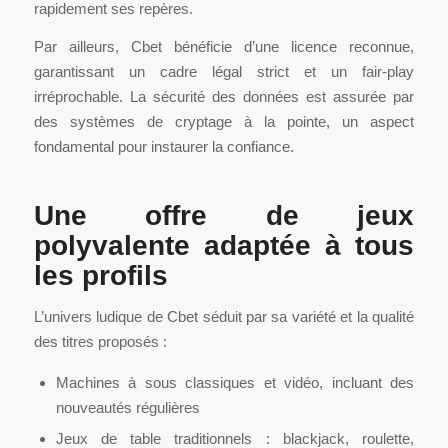
rapidement ses repères.
Par ailleurs, Cbet bénéficie d’une licence reconnue,
garantissant un cadre légal strict et un fair-play
irréprochable. La sécurité des données est assurée par
des systèmes de cryptage à la pointe, un aspect
fondamental pour instaurer la confiance.
Une offre de jeux
polyvalente adaptée à tous
les profils
L’univers ludique de Cbet séduit par sa variété et la qualité
des titres proposés :
Machines à sous classiques et vidéo, incluant des
nouveautés régulières
Jeux de table traditionnels : blackjack, roulette,