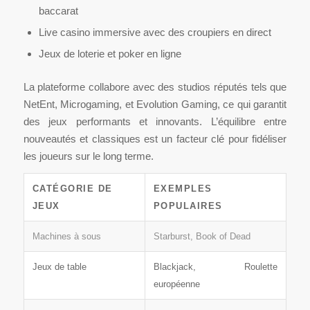
baccarat
Live casino immersive avec des croupiers en direct
Jeux de loterie et poker en ligne
La plateforme collabore avec des studios réputés tels que
NetEnt, Microgaming, et Evolution Gaming, ce qui garantit
des jeux performants et innovants. L’équilibre entre
nouveautés et classiques est un facteur clé pour fidéliser
les joueurs sur le long terme.
CATÉGORIE DE
EXEMPLES
JEUX
POPULAIRES
Machines à sous
Starburst, Book of Dead
Jeux de table
Blackjack, Roulette
européenne