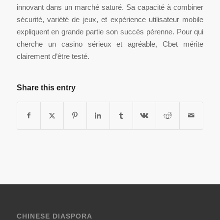
innovant dans un marché saturé. Sa capacité à combiner
sécurité, variété de jeux, et expérience utilisateur mobile
expliquent en grande partie son succès pérenne. Pour qui
cherche un casino sérieux et agréable, Cbet mérite
clairement d’être testé.
Share this entry
CHINESE DIASPORA