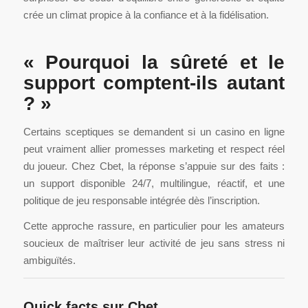
crée un climat propice à la confiance et à la fidélisation.
« Pourquoi la sûreté et le
support comptent-ils autant
? »
Certains sceptiques se demandent si un casino en ligne
peut vraiment allier promesses marketing et respect réel
du joueur. Chez Cbet, la réponse s’appuie sur des faits :
un support disponible 24/7, multilingue, réactif, et une
politique de jeu responsable intégrée dès l’inscription.
Cette approche rassure, en particulier pour les amateurs
soucieux de maîtriser leur activité de jeu sans stress ni
ambiguïtés.
Quick facts sur Cbet