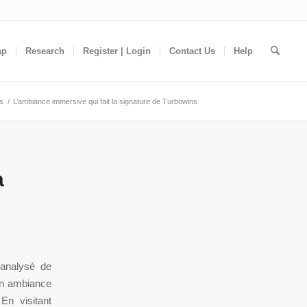
ap
Research
Register | Login
Contact Us
Help
s
/
L’ambiance immersive qui fait la signature de Turbowins
a
 analysé de
on ambiance
 En visitant