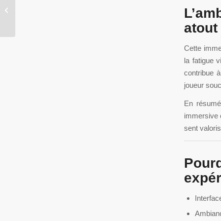
Casino Intense en 2024 : la garantie
L’am
d’un environnement sécurisé
atout
Cette immers
la fatigue 
contribue à
joueur souci
En résumé,
immersive q
sent valori
Pour
expér
Interfac
Ambianc