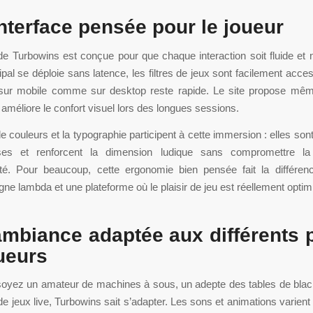
nterface pensée pour le joueur
 de Turbowins est conçue pour que chaque interaction soit fluide et n
pal se déploie sans latence, les filtres de jeux sont facilement access
 sur mobile comme sur desktop reste rapide. Le site propose m
améliore le confort visuel lors des longues sessions.
de couleurs et la typographie participent à cette immersion : elles so
es et renforcent la dimension ludique sans compromettre la li
ilité. Pour beaucoup, cette ergonomie bien pensée fait la différen
igne lambda et une plateforme où le plaisir de jeu est réellement optim
mbiance adaptée aux différents p
ueurs
oyez un amateur de machines à sous, un adepte des tables de blac
e jeux live, Turbowins sait s’adapter. Les sons et animations varient