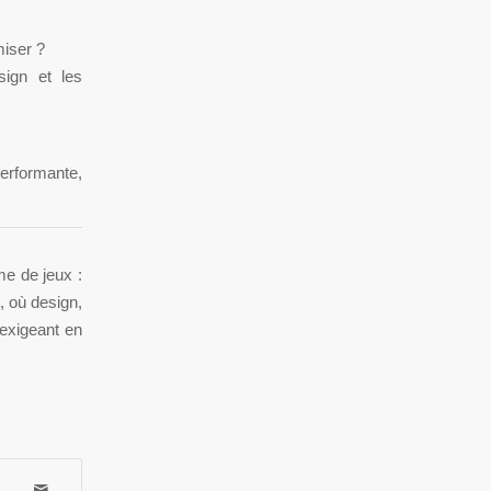
miser ?
ign et les
erformante,
me de jeux :
, où design,
 exigeant en