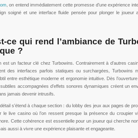
com
, on entend immédiatement cette promesse d’une expérience inte
ign soigné et une interface fluide pensée pour plonger le joueur
t-ce qui rend l’ambiance de Tur
ique ?
 est un facteur clé chez Turbowins. Contrairement à d’autres casi
ent des interfaces parfois statiques ou surchargées, Turbowins 
ubtil entre esthétique moderne et ergonomie intuitive. Dès l’ouverture 
 subtiles accompagnées d’effets sonores dynamiques créent un en
ans jamais devenir intrusifs.
détail s’étend à chaque section : du lobby des jeux aux pages de pr
 le live casino où l’on ressent presque la présence du croupier vi
nore. Cette cohérence est essentielle pour un joueur qui cherche n
ais aussi à vivre une expérience plaisante et engageante.