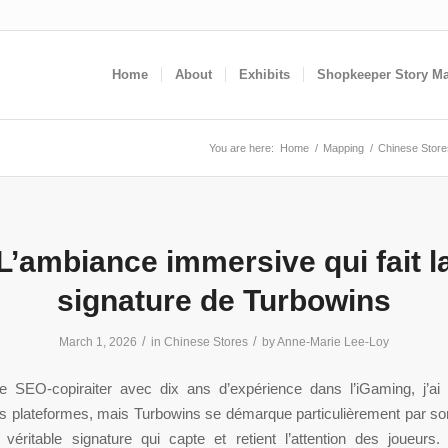
Home
About
Exhibits
Shopkeeper Story M
You are here:
Home
/
Mapping
/
Chinese Store
L’ambiance immersive qui fait l
signature de Turbowins
/
/
March 1, 2026
in
Chinese Stores
by
Anne-Marie Lee-Loy
e SEO-copiraiter avec dix ans d’expérience dans l’iGaming, j’ai
 plateformes, mais Turbowins se démarque particulièrement par s
véritable signature qui capte et retient l’attention des joueurs.