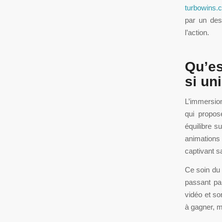
turbowins.
par un des
l’action.
Qu’es
si un
L’immersion
qui propos
équilibre s
animations
captivant s
Ce soin du 
passant par
vidéo et so
à gagner, m