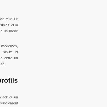
aturelle. Le
ibles, et la
ême un mode
nt modernes,
sibilité ni
ce entre un
isé.
rofils
kjack ou un
 subtilement