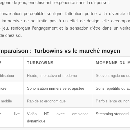
tégorie de jeux, enrichissant l’expérience sans la disperser.
nnalisation perceptible souligne l’attention portée à la diversité 
 immersive ne se limite pas à un effet de design, elle accomp
jeu, renforçant l’engagement et la sensation d’être dans un vérita
 de chez soi.
mparaison : Turbowins vs le marché moyen
E
TURBOWINS
MOYENNE DU 
tilisateur
Fluide, interactive et moderne
Souvent rigide ou s
nore
Sonorisation immersive et ajustée
Sons répétitifs ou a
 mobile
Rapide et ergonomique
Parfois lente ou non
nce live
Vidéo HD avec ambiance
Streaming standard 
dynamique