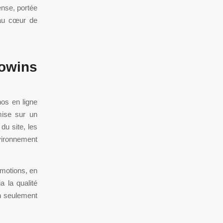
nse, portée
 au cœur de
bowins
nos en ligne
mise sur un
du site, les
vironnement
omotions, en
a la qualité
on seulement