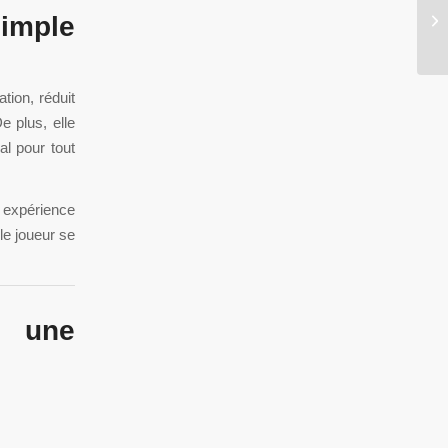
Co
imple
of
ation, réduit
e plus, elle
al pour tout
 expérience
le joueur se
r une