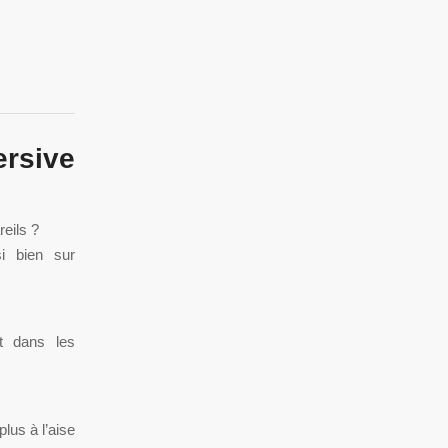
ersive
eils ?
si bien sur
t dans les
plus à l’aise