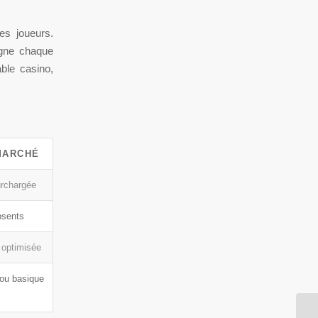
des joueurs.
agne chaque
ble casino,
MARCHÉ
urchargée
bsents
 optimisée
ou basique