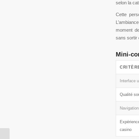
selon la ca
Cette perso
L’ambiance
moment de 
sans sortir
Mini-co
CRITÈR
Interface u
Qualité so
Navigation
Expérie
casino