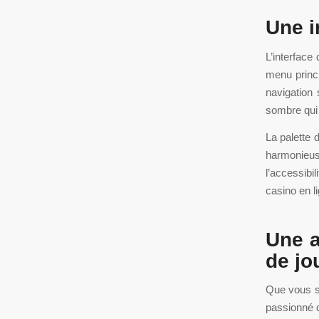
Une i
L’interface
menu princi
navigation
sombre qui 
La palette 
harmonieus
l’accessib
casino en l
Une a
de jo
Que vous s
passionné d