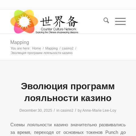
Mapping
You are here:
Home
/
Mapping
/
casino2
/
Эволюция программ лояльности казино
Эволюция программ
лояльности казино
/
/
December 30, 2025
in
casino2
by
Anne-Marie Lee-Loy
Схемы лояльности казино значительно развивались
за время, переходя от основных токенов Punch до