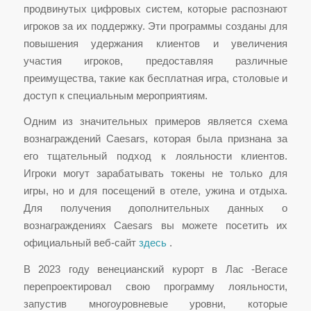
продвинутых цифровых систем, которые распознают
игроков за их поддержку. Эти программы созданы для
повышения удержания клиентов и увеличения
участия игроков, предоставляя различные
преимущества, такие как бесплатная игра, столовые и
доступ к специальным мероприятиям.
Одним из значительных примеров является схема
вознаграждений Caesars, которая была признана за
его тщательный подход к лояльности клиентов.
Игроки могут зарабатывать токены не только для
игры, но и для посещений в отеле, ужина и отдыха.
Для получения дополнительных данных о
вознаграждениях Caesars вы можете посетить их
официальный веб-сайт
здесь
.
В 2023 году венецианский курорт в Лас -Вегасе
перепроектировал свою программу лояльности,
запустив многоуровневые уровни, которые