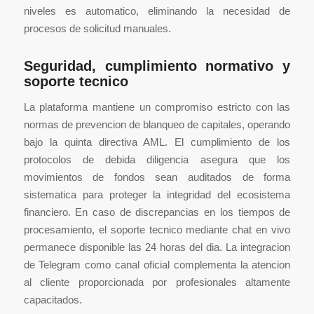
niveles es automatico, eliminando la necesidad de
procesos de solicitud manuales.
Seguridad, cumplimiento normativo y
soporte tecnico
La plataforma mantiene un compromiso estricto con las
normas de prevencion de blanqueo de capitales, operando
bajo la quinta directiva AML. El cumplimiento de los
protocolos de debida diligencia asegura que los
movimientos de fondos sean auditados de forma
sistematica para proteger la integridad del ecosistema
financiero. En caso de discrepancias en los tiempos de
procesamiento, el soporte tecnico mediante chat en vivo
permanece disponible las 24 horas del dia. La integracion
de Telegram como canal oficial complementa la atencion
al cliente proporcionada por profesionales altamente
capacitados.