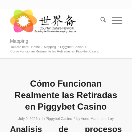
Mapping
You are here:
Home
/
Mapping
/
Piggybet Casino
/
Cómo Funcionan Realmente las Retiradas en Piggybet Casino
Cómo Funcionan
Realmente las Retiradas
en Piggybet Casino
/
/
July 9, 2026
in
Piggybet Casino
by
Anne-Marie Lee-Loy
Analisis de procesos