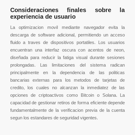
Consideraciones finales sobre la
experiencia de usuario
La optimizacion movil mediante navegador evita la
descarga de software adicional, permitiendo un acceso
fluido a traves de dispositivos portatiles. Los usuarios
encuentran una interfaz oscura con acentos de neon,
diseñada para reducir la fatiga visual durante sesiones
prolongadas. Las limitaciones del sistema radican
principalmente en la dependencia de las politicas
bancarias externas para los metodos de tarjetas de
credito, los cuales no alcanzan la inmediatez de las
opciones de criptoactivos como Bitcoin o Solana. La
capacidad de gestionar retiros de forma eficiente depende
fundamentalmente de la verificacion previa de la cuenta
segun los estandares de seguridad vigentes.