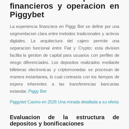
financieros y operacion en
Piggybet
La experiencia financiera en Piggy Bet se define por una
segmentacion clara entre metodos tradicionales y activos
digitales. La arquitectura del cajero permite una
separacion funcional entre Fiat y Crypto; esta division
facilita la gestion de capital para usuarios con perfiles de
riesgo diferenciados. Los depositos realizados mediante
billeteras electronicas y criptomonedas se procesan de
manera instantanea, lo cual contrasta con los tiempos de
espera inherentes a las transferencias bancarias
estandar.
Piggy Bet
Piggybet Casino en 2026 Una mirada detallada a su oferta
Evaluacion de la estructura de
depositos y bonificaciones