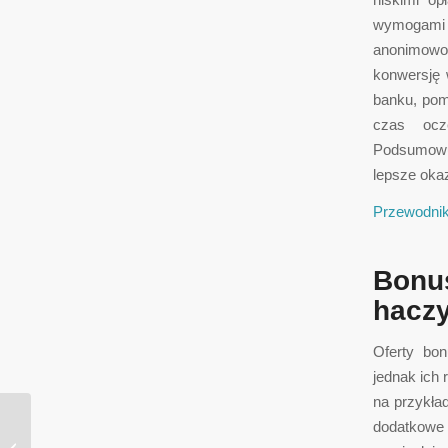
wymogami 
anonimowoś
konwersję 
banku, pom
czas ocz
Podsumowuj
lepsze okazu
Przewodnik
Bonu
hacz
Oferty bon
jednak ich
na przykła
dodatkowe 
Vipluck