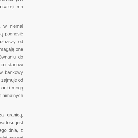
ansakcji ma
na w niemal
gą podnosić
 dłuższy, od
ymagają one
równaniu do
 co stanowi
ew bankowy
a zajmuje od
 banki mogą
 minimalnych
a granicą,
wartość jest
ego dnia, z
dodatkowymi