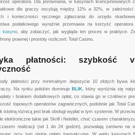
przez operatora. Dla porównania, w kasynach licencjonowanych z
datkowe dla graczy oscylują między 12% a 32%, w zależności
ch i konieczności ręcznego zgłaszania do urzędu skarbowe
ństwa podatkowego wyraźnie przemawia na korzyść operatora 
o kasyno
, aby zobaczyć, jak wygląda ten proces w praktyce. Z
chrony prawnej i prostoty rozliczeń: Total Casino.
tyka płatności: szybkość v
yczność
ody płatności przy minimalnym depozycie 10 złotych bywa kl
raczy. Na rynku polskim dominuje
BLIK
, który wyróżnia się nat
 wpłaty i brakiem dodatkowych opłat, co stawia go w czołówce pr
kszość topowych operatorów zagranicznych, podobnie jak Total Casi
k istotną różnicą jest brak obsługi wypłat w tym systemie. W przeci
ele elektroniczne takie jak Skrill i Neteller, choć czasem charakteryzu
zasem realizacji (od 1 do 24 godzin), pozwalają zarówno na wp
ferując przy tym niskie opłaty transakcyjne. W wielu kasynach Ne