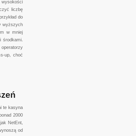
 wysokości
czyć liczbę
przykład do
rzy wyższych
tem w mniej
i środkami.
 operatorzy
ss-up, choć
szeń
i te kasyna
 ponad 2000
jak NetEnt,
 wynoszą od