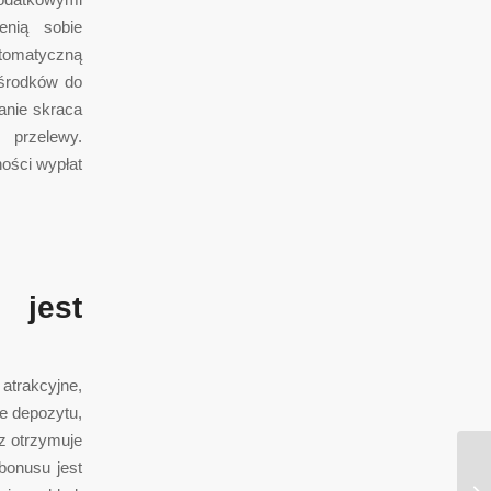
enią sobie
utomatyczną
 środków do
anie skraca
przelewy.
ości wypłat
 jest
atrakcyjne,
e depozytu,
z otrzymuje
bonusu jest
7 
Pe