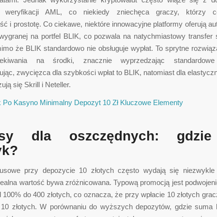
weryfikacji AML, co niekiedy zniechęca graczy, którzy c
ć i prostotę. Co ciekawe, niektóre innowacyjne platformy oferują a
wygranej na portfel BLIK, co pozwala na natychmiastowy transfer
imo że BLIK standardowo nie obsługuje wypłat. To sprytne rozwiąz
ekiwania na środki, znacznie wyprzedzając standardowe 
ąc, zwycięzca dla szybkości wpłat to BLIK, natomiast dla elastyczn
ją się Skrill i Neteller.
 Po Kasyno Minimalny Depozyt 10 Zł Kluczowe Elementy
sy dla oszczędnych: gdzie
yk?
usowe przy depozycie 10 złotych często wydają się niezwykle 
 realna wartość bywa zróżnicowana. Typową promocją jest podwojeni
d 100% do 400 złotych, co oznacza, że przy wpłacie 10 złotych grac
10 złotych. W porównaniu do wyższych depozytów, gdzie suma 