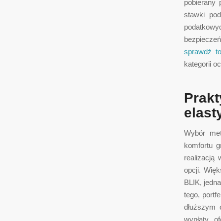
pobierany 
stawki po
podatkowy
bezpiecze
sprawdź t
kategorii o
Prak
elast
Wybór met
komfortu g
realizacją
opcji. Wię
BLIK, jedna
tego, portf
dłuższym c
wypłaty, o