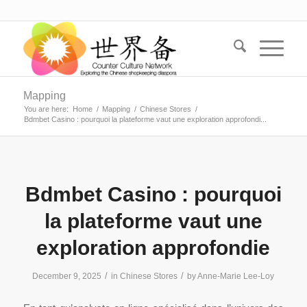
Mapping
You are here:
Home
/
Mapping
/
Chinese Stores
/
Bdmbet Casino : pourquoi la plateforme vaut une exploration approfondi...
Bdmbet Casino : pourquoi
la plateforme vaut une
exploration approfondie
/
/
December 9, 2025
in
Chinese Stores
by
Anne-Marie Lee-Loy