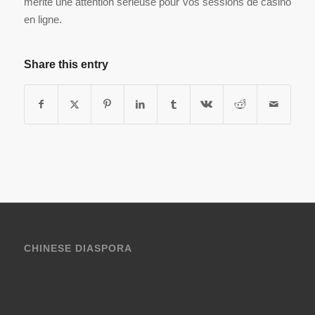
mérite une attention sérieuse pour vos sessions de casino
en ligne.
Share this entry
CHINESE DIASPORA