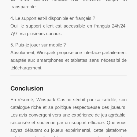
transparente.
4. Le support est-il disponible en français ?
Oui, le support client est accessible en français 24h/24,
7j/7, via plusieurs canaux.
5. Puis-je jouer sur mobile ?
Absolument, Winspark propose une interface parfaitement
adaptée aux smartphones et tablettes sans nécessité de
téléchargement.
Conclusion
En résumé, Winspark Casino séduit par sa solidité, son
catalogue riche et sa politique respectueuse des joueurs.
Les avis convergent vers une expérience de jeu agréable,
sécurisée et soutenue par un support efficace. Que vous
soyez débutant ou joueur expérimenté, cette plateforme