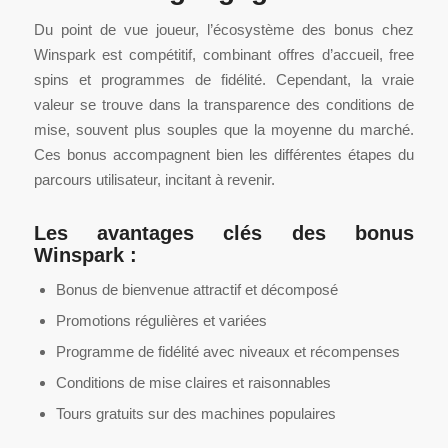
Du point de vue joueur, l’écosystème des bonus chez
Winspark est compétitif, combinant offres d’accueil, free
spins et programmes de fidélité. Cependant, la vraie
valeur se trouve dans la transparence des conditions de
mise, souvent plus souples que la moyenne du marché.
Ces bonus accompagnent bien les différentes étapes du
parcours utilisateur, incitant à revenir.
Les avantages clés des bonus
Winspark :
Bonus de bienvenue attractif et décomposé
Promotions régulières et variées
Programme de fidélité avec niveaux et récompenses
Conditions de mise claires et raisonnables
Tours gratuits sur des machines populaires