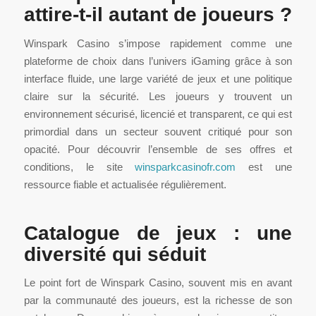
attire-t-il autant de joueurs ?
Winspark Casino s’impose rapidement comme une
plateforme de choix dans l’univers iGaming grâce à son
interface fluide, une large variété de jeux et une politique
claire sur la sécurité. Les joueurs y trouvent un
environnement sécurisé, licencié et transparent, ce qui est
primordial dans un secteur souvent critiqué pour son
opacité. Pour découvrir l’ensemble de ses offres et
conditions, le site
winsparkcasinofr.com
est une
ressource fiable et actualisée régulièrement.
Catalogue de jeux : une
diversité qui séduit
Le point fort de Winspark Casino, souvent mis en avant
par la communauté des joueurs, est la richesse de son